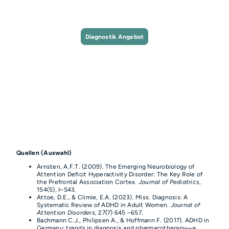
Verbesserung des psychischen Wohlbefindens und der
Lebensführung bewirken.
Diagnostik Angebot
Quellen (Auswahl)
Arnsten, A.F.T. (2009). The Emerging Neurobiology of
Attention Deficit Hyperactivity Disorder: The Key Role of
the Prefrontal Association Cortex.
Journal of Pediatrics
,
154(5), I–S43.
Attoe, D.E., & Climie, E.A. (2023). Miss. Diagnosis: A
Systematic Review of ADHD in Adult Women.
Journal of
Attention Disorders,
27(7) 645 –657.
Bachmann C.J., Philipsen A., & Hoffmann F. (2017). ADHD in
Germany: trends in diagnosis and pharmacotherapy—a