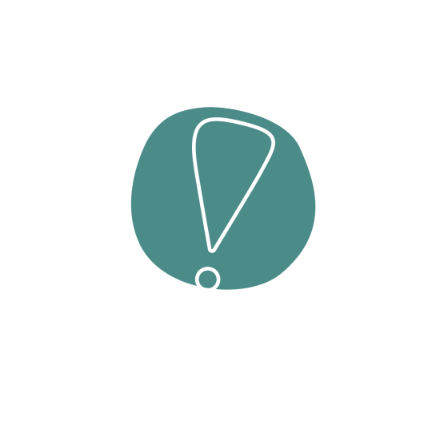
Ein unbehandeltes ADHS kann die Lebensqualität erheblich
einschränken. Viele Betroffene erhalten erst im Erwachsenenalter
eine Diagnose, nachdem sie bereits einen langen Leidensweg
hinter sich haben.
Eine fundierte Diagnostik und Therapie kann eine deutliche